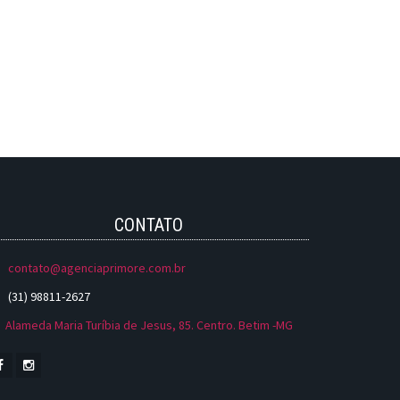
CONTATO
contato@agenciaprimore.com.br
(31) 98811-2627
Alameda Maria Turíbia de Jesus, 85. Centro. Betim -MG